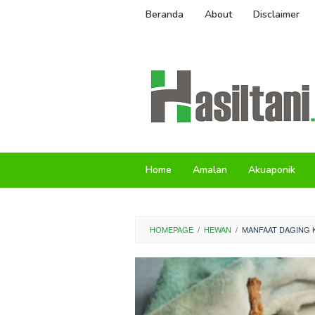
Skip
Beranda
About
Disclaimer
to
content
Home
Amalan
Akuaponik
HOMEPAGE
/
HEWAN
/
MANFAAT DAGING 