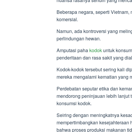
nuansa rasanya sendiri yang menca
Beberapa negara, seperti Vietnam
komersial.
Namun, ada kontroversi yang meling
perlindungan hewan.
Amputasi paha
kodok
untuk konsums
penderitaan dan rasa sakit yang dial
Kodok-kodok tersebut sering kali 
mereka mengalami kematian yang m
Perdebatan seputar etika dan kema
mendorong peninjauan lebih lanjut t
konsumsi kodok.
Seiring dengan meningkatnya kesad
mempertimbangkan kesejahteraan h
bahwa proses produksi makanan tid