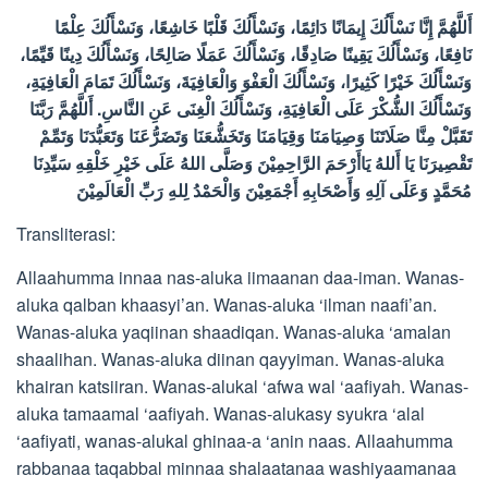
أَللَّهُمَّ إِنَّا نَسْأَلُكَ إِيمَانًا دَائِمًا، وَنَسْأَلُكَ قَلْبًا خَاشِعًا، وَنَسْأَلُكَ عِلْمًا
نَافِعًا، وَنَسْأَلُكَ يَقِينًا صَادِقًا، وَنَسْأَلُكَ عَمَلًا صَالِحًا، وَنَسْأَلُكَ دِينًا قَيِّمًا،
وَنَسْأَلُكَ خَيْرًا كَثِيرًا، وَنَسْأَلُكَ الْعَفْوَ وَالْعَافِيَةَ، وَنَسْأَلُكَ تَمَامَ الْعَافِيَةِ،
وَنَسْأَلُكَ الشُّكْرَ عَلَى الْعَافِيَةِ، وَنَسْأَلُكَ الْغِنَى عَنِ النَّاسِ. أَللَّهُمَّ رَبَّنَا
تَقَبَّلْ مِنَّا صَلَاتَنَا وَصِيَامَنَا وَقِيَامَنَا وَتَخَشُّعَنَا وَتَضَرُّعَنَا وَتَعَبُّدَنَا وَتَمِّمْ
تَقْصِيرَنَا يَا أَللهُ يَاأَرْحَمَ الرَّاحِمِيْنَ وَصَلَّى اللهُ عَلَى خَيْرِ خَلْقِهِ سَيِّدِنَا
مُحَمَّدٍ وَعَلَى آلِهِ وَأَصْحَابِهِ أَجْمَعِيْنَ وَالْحَمْدُ لِلهِ رَبِّ الْعَالَمِيْنَ
Transliterasi:
Allaahumma innaa nas-aluka iimaanan daa-iman. Wanas-
aluka qalban khaasyi’an. Wanas-aluka ‘ilman naafi’an.
Wanas-aluka yaqiinan shaadiqan. Wanas-aluka ‘amalan
shaalihan. Wanas-aluka diinan qayyiman. Wanas-aluka
khairan katsiiran. Wanas-alukal ‘afwa wal ‘aafiyah. Wanas-
aluka tamaamal ‘aafiyah. Wanas-alukasy syukra ‘alal
‘aafiyati, wanas-alukal ghinaa-a ‘anin naas. Allaahumma
rabbanaa taqabbal minnaa shalaatanaa washiyaamanaa