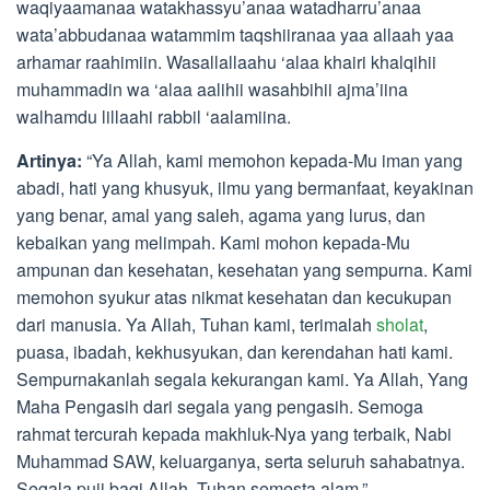
waqiyaamanaa watakhassyu’anaa watadharru’anaa
wata’abbudanaa watammim taqshiiranaa yaa allaah yaa
arhamar raahimiin. Wasallallaahu ‘alaa khairi khalqihii
muhammadin wa ‘alaa aalihii wasahbihii ajma’iina
walhamdu lillaahi rabbil ‘aalamiina.
Artinya:
“Ya Allah, kami memohon kepada-Mu iman yang
abadi, hati yang khusyuk, ilmu yang bermanfaat, keyakinan
yang benar, amal yang saleh, agama yang lurus, dan
kebaikan yang melimpah. Kami mohon kepada-Mu
ampunan dan kesehatan, kesehatan yang sempurna. Kami
memohon syukur atas nikmat kesehatan dan kecukupan
dari manusia. Ya Allah, Tuhan kami, terimalah
sholat
,
puasa, ibadah, kekhusyukan, dan kerendahan hati kami.
Sempurnakanlah segala kekurangan kami. Ya Allah, Yang
Maha Pengasih dari segala yang pengasih. Semoga
rahmat tercurah kepada makhluk-Nya yang terbaik, Nabi
Muhammad SAW, keluarganya, serta seluruh sahabatnya.
Segala puji bagi Allah, Tuhan semesta alam.”