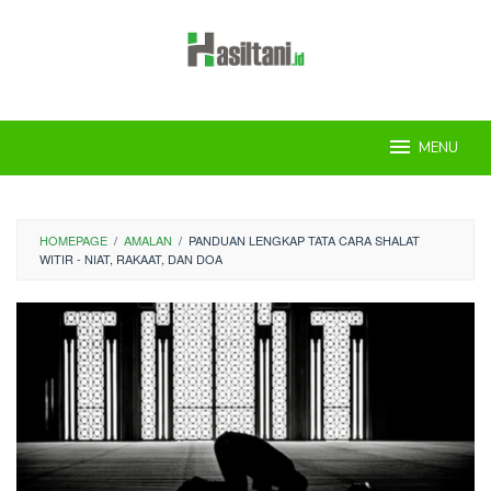
Skip
to
content
MENU
HOMEPAGE
/
AMALAN
/
PANDUAN LENGKAP TATA CARA SHALAT
WITIR - NIAT, RAKAAT, DAN DOA