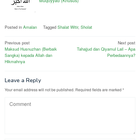
Muqoyyad (Khusus)
Posted in
Amalan
Tagged
Shalat Witir
,
Sholat
Post
Previous post
Next post
Maksud Husnuzhan (Berbaik
Tahajjud dan Qiyamul Lail – Apa
navigation
Sangka) kepada Allah dan
Perbedaannya?
Hikmahnya
Leave a Reply
Your email address will not be published.
Required fields are marked
*