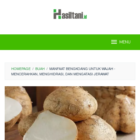
Skip
to
content
MENU
HOMEPAGE
/
BUAH
/
MANFAAT BENGKOANG UNTUK WAJAH -
MENCERAHKAN, MENGHIDRASI, DAN MENGATASI JERAWAT