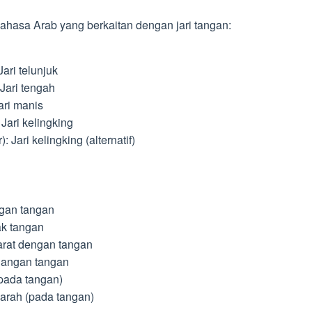
ahasa Arab yang berkaitan dengan jari tangan:
ba): Jari telunjuk
ati): Jari tengah
): Jari manis
sar): Jari kelingking
l-saghir): Jari kelingking (alternatif)
langan tangan
lapak tangan
d): Isyarat dengan tangan
: Pegangan tangan
(pada tangan)
uh darah (pada tangan)