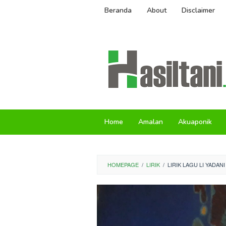
Skip
Beranda
About
Disclaimer
to
content
Home
Amalan
Akuaponik
HOMEPAGE
/
LIRIK
/
LIRIK LAGU LI YADA