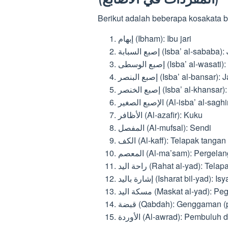
Berikut adalah beberapa kosakata b
إبهام (Ibham): Ibu jari
إصبع السبابة (Isba’ al-saba
إصبع الوسطى (Isba’ al-was
إصبع البنصر (Isba’ al-bansar
إصبع الخنصر (Isba’ al-khan
الإصبع الصغير (Al-isba’ a
الأظافر (Al-azafir): Kuku
المفصل (Al-mufsal): Sendi
الكف (Al-kaff): Telapak tangan
المعصم (Al-ma’sam): Perge
راحة اليد (Rahat al-yad): Te
إشارة باليد (Isharat bil-ya
مسكة اليد (Maskat al-yad)
قبضة (Qabdah): Genggaman 
الأوردة (Al-awrad): Pembul