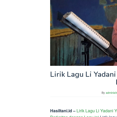
Lirik Lagu Li Yada
By
administ
Hasiltani.id –
Lirik Lagu Li Yadani