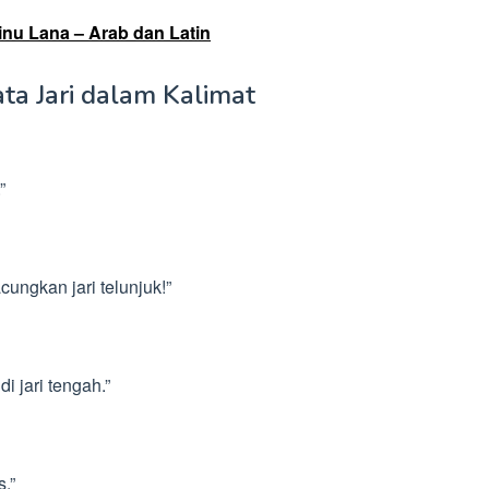
inu Lana – Arab dan Latin
ta Jari dalam Kalimat
”
cungkan jari telunjuk!”
i jari tengah.”
s.”