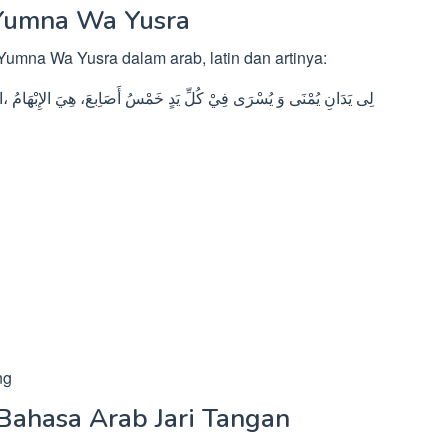
 Yumna Wa Yusra
 Yumna Wa Yusra dalam arab, latin dan artinya:
لِى يَدَانِ يُمْنَى وَ يُسْرَى فِيْ كُلِّ يَدٍ خَمْسُ أَصَاِبعَ، هِيَ الإِبْهَامُ ،الس
ng
Bahasa Arab Jari Tangan