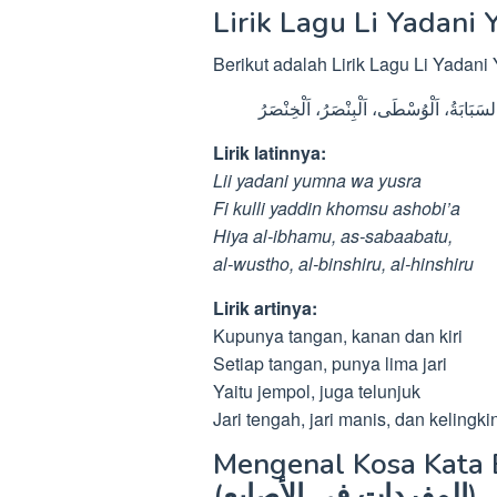
Lirik Lagu Li Yadani
Berikut adalah Lirik Lagu Li Yadani
َبَابَةُ، اَلْوُسْطَى، اَلْبِنْصَرُ، اَلْخِنْصَرُ
Lirik latinnya:
Lii yadani yumna wa yusra
Fi kulli yaddin khomsu ashobi’a
Hiya al-ibhamu, as-sabaabatu,
al-wustho, al-binshiru, al-hinshiru
Lirik artinya:
Kupunya tangan, kanan dan kiri
Setiap tangan, punya lima jari
Yaitu jempol, juga telunjuk
Jari tengah, jari manis, dan kelingki
Mengenal Kosa Kata 
(المفردات في الأصابع)