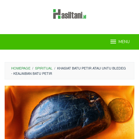
Skip
to
content
MENU
HOMEPAGE
/
SPIRITUAL
/
KHASIAT BATU PETIR ATAU UNTU BLEDEG
- KEAJAIBAN BATU PETIR