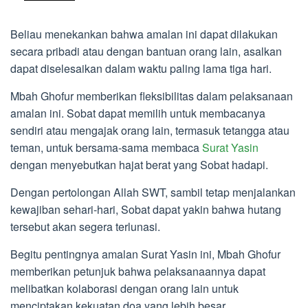
Beliau menekankan bahwa amalan ini dapat dilakukan
secara pribadi atau dengan bantuan orang lain, asalkan
dapat diselesaikan dalam waktu paling lama tiga hari.
Mbah Ghofur memberikan fleksibilitas dalam pelaksanaan
amalan ini. Sobat dapat memilih untuk membacanya
sendiri atau mengajak orang lain, termasuk tetangga atau
teman, untuk bersama-sama membaca
Surat Yasin
dengan menyebutkan hajat berat yang Sobat hadapi.
Dengan pertolongan Allah SWT, sambil tetap menjalankan
kewajiban sehari-hari, Sobat dapat yakin bahwa hutang
tersebut akan segera terlunasi.
Begitu pentingnya amalan Surat Yasin ini, Mbah Ghofur
memberikan petunjuk bahwa pelaksanaannya dapat
melibatkan kolaborasi dengan orang lain untuk
menciptakan kekuatan doa yang lebih besar.