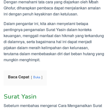
Dengan memahami tata cara yang diajarkan oleh Mbah
Ghofur, diharapkan pembaca dapat menjalankan amalan
ini dengan penuh keyakinan dan ketulusan.
Dalam pengantar ini, kita akan menyelami betapa
pentingnya pengamalan Surat Yasin dalam konteks
keuangan, menggali manfaat dan hikmah yang terkandung
di dalamnya, serta bagaimana hal ini dapat menjadi
pijakan dalam meraih kelimpahan dan kelunasan,
terutama dalam membebaskan diri dari beban hutang yang
mungkin menghimpit.
Baca Cepat
Buka
Surat Yasin
Sebelum membahas mengenai Cara Mengamalkan Surat