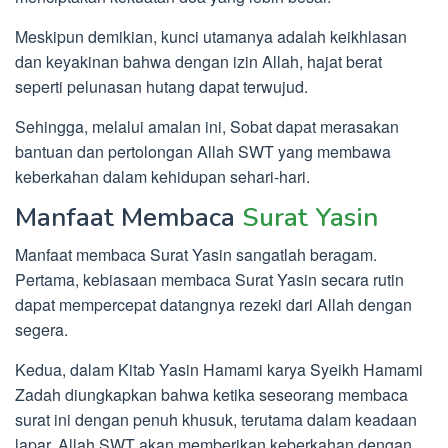
Meskipun demikian, kunci utamanya adalah keikhlasan
dan keyakinan bahwa dengan izin Allah, hajat berat
seperti pelunasan hutang dapat terwujud.
Sehingga, melalui amalan ini, Sobat dapat merasakan
bantuan dan pertolongan Allah SWT yang membawa
keberkahan dalam kehidupan sehari-hari.
Manfaat Membaca
Surat Yasin
Manfaat membaca Surat Yasin sangatlah beragam.
Pertama, kebiasaan membaca Surat Yasin secara rutin
dapat mempercepat datangnya rezeki dari Allah dengan
segera.
Kedua, dalam Kitab Yasin Hamami karya Syeikh Hamami
Zadah diungkapkan bahwa ketika seseorang membaca
surat ini dengan penuh khusuk, terutama dalam keadaan
lapar, Allah SWT akan memberikan keberkahan dengan