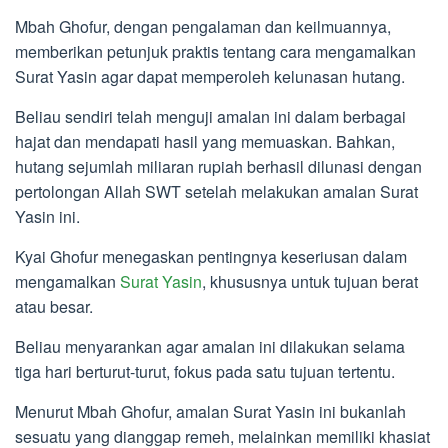
Mbah Ghofur, dengan pengalaman dan keilmuannya,
memberikan petunjuk praktis tentang cara mengamalkan
Surat Yasin agar dapat memperoleh kelunasan hutang.
Beliau sendiri telah menguji amalan ini dalam berbagai
hajat dan mendapati hasil yang memuaskan. Bahkan,
hutang sejumlah miliaran rupiah berhasil dilunasi dengan
pertolongan Allah SWT setelah melakukan amalan Surat
Yasin ini.
Kyai Ghofur menegaskan pentingnya keseriusan dalam
mengamalkan
Surat Yasin
, khususnya untuk tujuan berat
atau besar.
Beliau menyarankan agar amalan ini dilakukan selama
tiga hari berturut-turut, fokus pada satu tujuan tertentu.
Menurut Mbah Ghofur, amalan Surat Yasin ini bukanlah
sesuatu yang dianggap remeh, melainkan memiliki khasiat