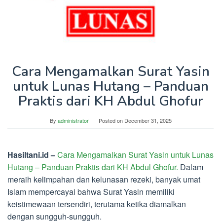
Cara Mengamalkan Surat Yasin
untuk Lunas Hutang – Panduan
Praktis dari KH Abdul Ghofur
By
administrator
Posted on
December 31, 2025
Hasiltani.id –
Cara Mengamalkan Surat Yasin untuk Lunas
Hutang – Panduan Praktis dari KH Abdul Ghofur.
Dalam
meraih kelimpahan dan kelunasan rezeki, banyak umat
Islam mempercayai bahwa Surat Yasin memiliki
keistimewaan tersendiri, terutama ketika diamalkan
dengan sungguh-sungguh.