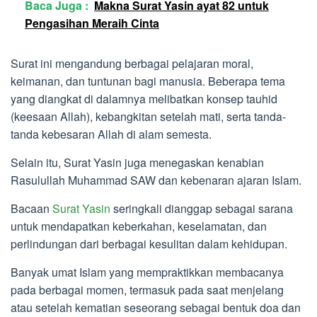
Baca Juga :
Makna Surat Yasin ayat 82 untuk
Pengasihan Meraih Cinta
Surat ini mengandung berbagai pelajaran moral,
keimanan, dan tuntunan bagi manusia. Beberapa tema
yang diangkat di dalamnya melibatkan konsep tauhid
(keesaan Allah), kebangkitan setelah mati, serta tanda-
tanda kebesaran Allah di alam semesta.
Selain itu, Surat Yasin juga menegaskan kenabian
Rasulullah Muhammad SAW dan kebenaran ajaran Islam.
Bacaan
Surat Yasin
seringkali dianggap sebagai sarana
untuk mendapatkan keberkahan, keselamatan, dan
perlindungan dari berbagai kesulitan dalam kehidupan.
Banyak umat Islam yang mempraktikkan membacanya
pada berbagai momen, termasuk pada saat menjelang
atau setelah kematian seseorang sebagai bentuk doa dan