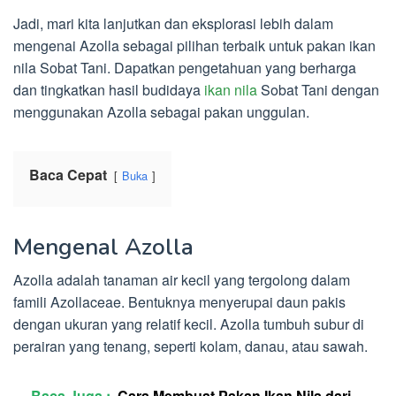
Jadi, mari kita lanjutkan dan eksplorasi lebih dalam
mengenai Azolla sebagai pilihan terbaik untuk pakan ikan
nila Sobat Tani. Dapatkan pengetahuan yang berharga
dan tingkatkan hasil budidaya
ikan nila
Sobat Tani dengan
menggunakan Azolla sebagai pakan unggulan.
Baca Cepat
Buka
Mengenal Azolla
Azolla adalah tanaman air kecil yang tergolong dalam
famili Azollaceae. Bentuknya menyerupai daun pakis
dengan ukuran yang relatif kecil. Azolla tumbuh subur di
perairan yang tenang, seperti kolam, danau, atau sawah.
Baca Juga :
Cara Membuat Pakan Ikan Nila dari