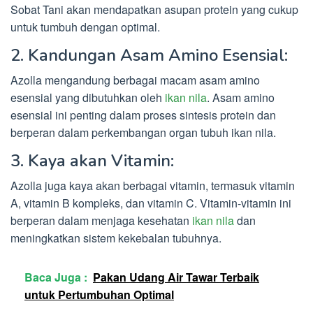
Sobat Tani akan mendapatkan asupan protein yang cukup
untuk tumbuh dengan optimal.
2. Kandungan Asam Amino Esensial:
Azolla mengandung berbagai macam asam amino
esensial yang dibutuhkan oleh
ikan nila
. Asam amino
esensial ini penting dalam proses sintesis protein dan
berperan dalam perkembangan organ tubuh ikan nila.
3. Kaya akan Vitamin:
Azolla juga kaya akan berbagai vitamin, termasuk vitamin
A, vitamin B kompleks, dan vitamin C. Vitamin-vitamin ini
berperan dalam menjaga kesehatan
ikan nila
dan
meningkatkan sistem kekebalan tubuhnya.
Baca Juga :
Pakan Udang Air Tawar Terbaik
untuk Pertumbuhan Optimal