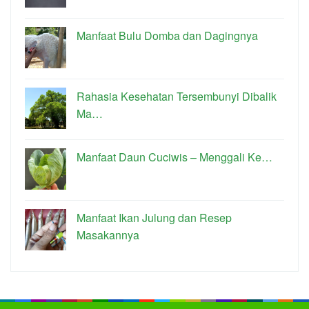
Manfaat Bulu Domba dan Dagingnya
Rahasia Kesehatan Tersembunyi Dibalik
Ma…
Manfaat Daun Cuciwis – Menggali Ke…
Manfaat Ikan Julung dan Resep
Masakannya