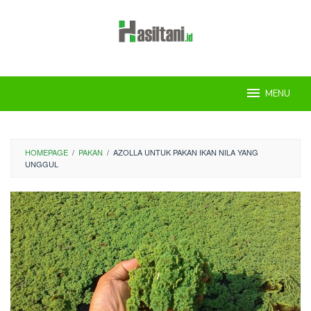
Skip
to
content
MENU
HOMEPAGE
/
PAKAN
/
AZOLLA UNTUK PAKAN IKAN NILA YANG
UNGGUL