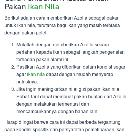
Pakan
Ikan Nila
Berikut adalah cara memberikan Azolla sebagai pakan
untuk ikan nila, terutama bagi ikan yang masih terbiasa
dengan pakan pelet:
Mulailah dengan memberikan Azolla secara
perlahan kepada ikan sebagai langkah pengenalan
terhadap pakan alami ini.
Pastikan Azolla yang diberikan dalam kondisi segar
agar
ikan nila
dapat dengan mudah menyerap
nutrisinya.
Jika ingin meningkatkan nilai gizi pakan ikan nila,
Sobat Tani dapat membuat pakan buatan dari Azolla
dengan melakukan fermentasi dan
mencampurkannya dengan bahan lain.
Harap diingat bahwa cara ini dapat berbeda tergantung
pada kondisi spesifik dan persyaratan pemeliharaan ikan