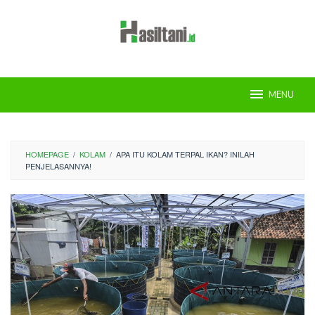
Skip
to
content
MENU
HOMEPAGE
/
KOLAM
/
APA ITU KOLAM TERPAL IKAN? INILAH
PENJELASANNYA!