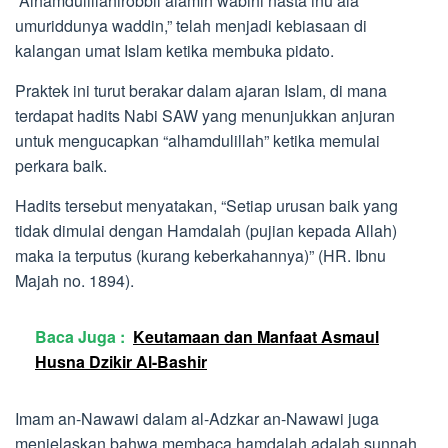
“Alhamdulillahirobbil alamin wabihi nasta’inu ala
umuriddunya waddin,” telah menjadi kebiasaan di
kalangan umat Islam ketika membuka pidato.
Praktek ini turut berakar dalam ajaran Islam, di mana
terdapat hadits Nabi SAW yang menunjukkan anjuran
untuk mengucapkan “alhamdulillah” ketika memulai
perkara baik.
Hadits tersebut menyatakan, “Setiap urusan baik yang
tidak dimulai dengan Hamdalah (pujian kepada Allah)
maka ia terputus (kurang keberkahannya)” (HR. Ibnu
Majah no. 1894).
Baca Juga :
Keutamaan dan Manfaat Asmaul
Husna Dzikir Al-Bashir
Imam an-Nawawi dalam al-Adzkar an-Nawawi juga
menjelaskan bahwa membaca hamdalah adalah sunnah