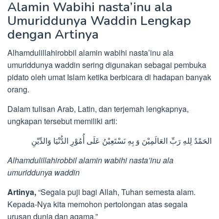
Alamin Wabihi nasta’inu ala
Umuriddunya Waddin Lengkap
dengan Artinya
Alhamdulillahirobbil alamin wabihi nasta’inu ala
umuriddunya waddin sering digunakan sebagai pembuka
pidato oleh umat Islam ketika berbicara di hadapan banyak
orang.
Dalam tulisan Arab, Latin, dan terjemah lengkapnya,
ungkapan tersebut memiliki arti:
الحَمْدُ لِلهِ رَبِّ العَالَمِيْنَ وَ بِهِ نَسْتَعِيْنُ عَلَى أُمُوْرِ الدُّنْيَا وَالدِّيْنِ
Alhamdulillahirobbil alamin wabihi nasta’inu ala
umuriddunya waddin
Artinya,
“Segala puji bagi Allah, Tuhan semesta alam.
Kepada-Nya kita memohon pertolongan atas segala
urusan dunia dan agama.”