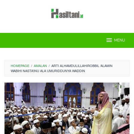
Skip
to
content
MENU
HOMEPAGE
/
AMALAN
/
ARTI ALHAMDULILLAHIROBBIL ‘ALAMIN
WABIHI NASTA’INU ALA UMURIDDUNYA WADDIN