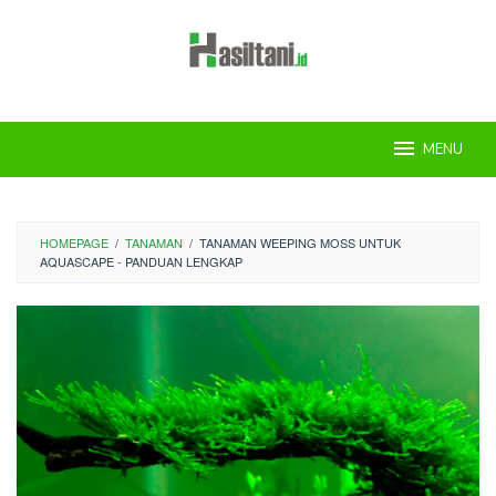
Skip
to
content
MENU
HOMEPAGE
/
TANAMAN
/
TANAMAN WEEPING MOSS UNTUK
AQUASCAPE - PANDUAN LENGKAP