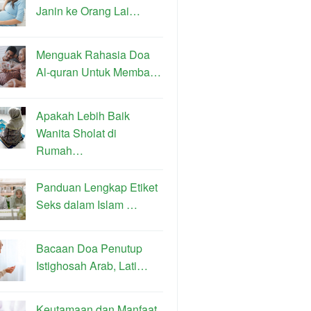
Janin ke Orang Lai…
Menguak Rahasia Doa
Al-quran Untuk Memba…
Apakah Lebih Baik
Wanita Sholat di
Rumah…
Panduan Lengkap Etiket
Seks dalam Islam …
Bacaan Doa Penutup
Istighosah Arab, Lati…
Keutamaan dan Manfaat