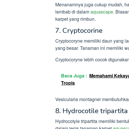
Menanamnya juga cukup mudah, han
lembab di dalam
aquascape
. Biasa
karpet yang rimbun.
7. Cryptocorine
Cryptocoryne memiliki daun yang l
yang besar. Tanaman ini memiliki w
Cryptocoryne lebih cocok digunaka
Baca Juga :
Memahami Kekaya
Tropis
Vesicularia montagnei membutuhka
8. Hydrocotile tripartita
Hydrocotyle tripartita memiliki ben
dalam jenis tanaman karpet
aquasc