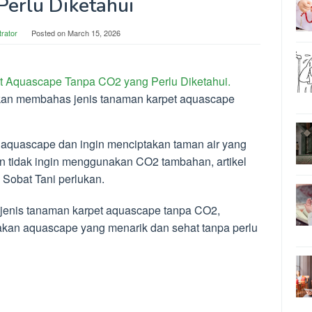
Perlu Diketahui
trator
Posted on
March 15, 2026
t Aquascape Tanpa CO2 yang Perlu Diketahui.
 akan membahas jenis tanaman karpet aquascape
ia aquascape dan ingin menciptakan taman air yang
un tidak ingin menggunakan CO2 tambahan, artikel
 Sobat Tani perlukan.
jenis tanaman karpet aquascape tanpa CO2,
akan aquascape yang menarik dan sehat tanpa perlu