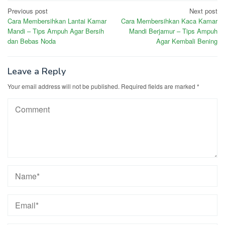
Post
Previous post
Next post
Cara Membersihkan Lantai Kamar
Cara Membersihkan Kaca Kamar
navigation
Mandi – Tips Ampuh Agar Bersih
Mandi Berjamur – Tips Ampuh
dan Bebas Noda
Agar Kembali Bening
Leave a Reply
Your email address will not be published.
Required fields are marked
*