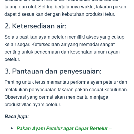
tulang dan otot. Seiring berjalannya waktu, takaran pakan
dapat disesuaikan dengan kebutuhan produksi telur.
2. Ketersediaan air:
Selalu pastikan ayam petelur memiliki akses yang cukup
ke air segar. Ketersediaan air yang memadai sangat
penting untuk pencernaan dan kesehatan umum ayam
petelur.
3. Pantauan dan penyesuaian:
Penting untuk terus memantau performa ayam petelur dan
melakukan penyesuaian takaran pakan sesuai kebutuhan.
Observasi yang cermat akan membantu menjaga
produktivitas ayam petelur.
Baca juga:
Pakan Ayam Petelur agar Cepat Bertelur –