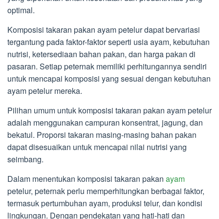
optimal.
Komposisi takaran pakan ayam petelur dapat bervariasi
tergantung pada faktor-faktor seperti usia ayam, kebutuhan
nutrisi, ketersediaan bahan pakan, dan harga pakan di
pasaran. Setiap peternak memiliki perhitungannya sendiri
untuk mencapai komposisi yang sesuai dengan kebutuhan
ayam petelur mereka.
Pilihan umum untuk komposisi takaran pakan ayam petelur
adalah menggunakan campuran konsentrat, jagung, dan
bekatul. Proporsi takaran masing-masing bahan pakan
dapat disesuaikan untuk mencapai nilai nutrisi yang
seimbang.
Dalam menentukan komposisi takaran pakan
ayam
petelur, peternak perlu memperhitungkan berbagai faktor,
termasuk pertumbuhan ayam, produksi telur, dan kondisi
lingkungan. Dengan pendekatan yang hati-hati dan