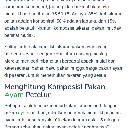
campuran konsentrat, jagung, dan bekatul biasanya
memiliki perbandingan 35:50:15. Artinya, 35% dari takaran
pakan adalah konsentrat, 50% adalah jagung, dan 15%
adalah bekatul. Namun, komposisi takaran pakan ini tidak
bersifat mutlak.
Setiap peternak memiliki takaran pakan ayam yang
berbeda sesuai dengan kebutuhan masing-masing.
Mereka mempertimbangkan berbagai aspek, mulai dari
ketersediaan bahan baku pakan hingga harga pakan ayam
di pasaran, untuk menentukan takaran yang sesuai.
Menghitung Komposisi Pakan
Ayam
Petelur
Sebagai contoh untuk memudahkan proses perhitungan
pakan
ayam
per hari, misalkan peternak memiliki populasi
ayam petelur sebanyak 100 ekor dengan usia 15 minggu.
Berapa kebutuhan pakan ayam petelur per harinya?