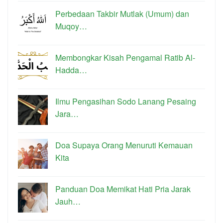
Perbedaan Takbir Mutlak (Umum) dan
Muqoy…
Membongkar Kisah Pengamal Ratib Al-
Hadda…
Ilmu Pengasihan Sodo Lanang Pesaing
Jara…
Doa Supaya Orang Menuruti Kemauan
Kita
Panduan Doa Memikat Hati Pria Jarak
Jauh…