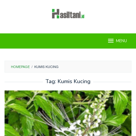
Skip
to
content
MENU
HOMEPAGE
/
KUMIS KUCING
Tag:
Kumis Kucing