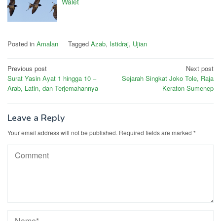
Walet
Posted in
Amalan
Tagged
Azab
,
Istidraj
,
Ujian
Post
Previous post
Next post
Surat Yasin Ayat 1 hingga 10 –
Sejarah Singkat Joko Tole, Raja
navigation
Arab, Latin, dan Terjemahannya
Keraton Sumenep
Leave a Reply
Your email address will not be published.
Required fields are marked
*