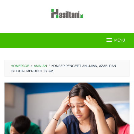
Skip
to
content
MENU
HOMEPAGE
/
AMALAN
/
KONSEP PENGERTIAN UJIAN, AZAB, DAN
ISTIDRAJ MENURUT ISLAM