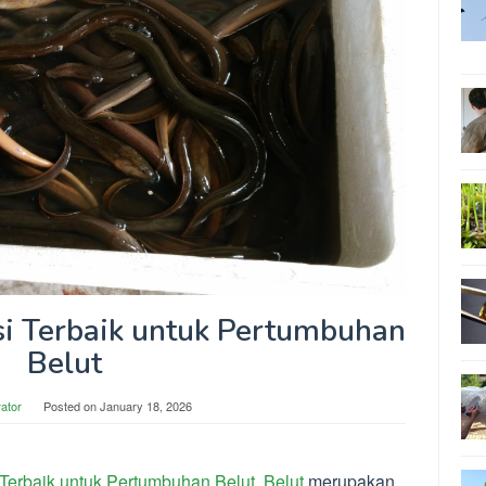
si Terbaik untuk Pertumbuhan
Belut
rator
Posted on
January 18, 2026
 Terbaik untuk Pertumbuhan Belut
.
Belut
merupakan