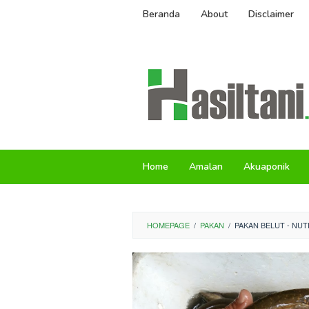
Skip
Beranda
About
Disclaimer
to
content
Home
Amalan
Akuaponik
HOMEPAGE
/
PAKAN
/
PAKAN BELUT - NU