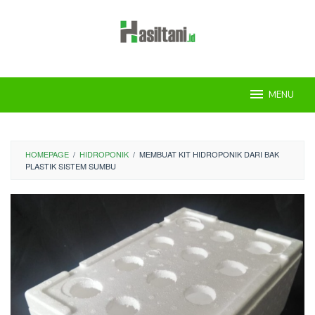
Skip
to
content
MENU
HOMEPAGE
/
HIDROPONIK
/
MEMBUAT KIT HIDROPONIK DARI BAK
PLASTIK SISTEM SUMBU