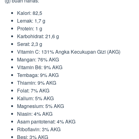
(g) buah nanas:
Kalori: 82,5
Lemak: 1,7 g
Protein: 1 g
Karbohidrat: 21,6 g
Serat: 2,3 g
Vitamin C: 131% Angka Kecukupan Gizi (AKG)
Mangan: 76% AKG
Vitamin B6: 9% AKG
Tembaga: 9% AKG
Thiamin: 9% AKG
Folat: 7% AKG
Kalium: 5% AKG
Magnesium: 5% AKG
Niasin: 4% AKG
Asam pantotenat: 4% AKG
Riboflavin: 3% AKG
Besi: 3% AKG