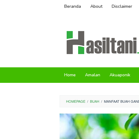
Skip
Beranda
About
Disclaimer
to
content
Home
Amalan
Akuaponik
HOMEPAGE
/
BUAH
/
MANFAAT BUAH GAN