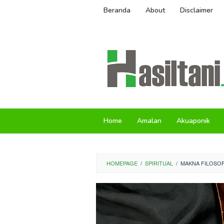
Skip
Beranda
About
Disclaimer
to
content
Home
Amalan
Akuaponik
HOMEPAGE
/
SPIRITUAL
/
MAKNA FILOSOF