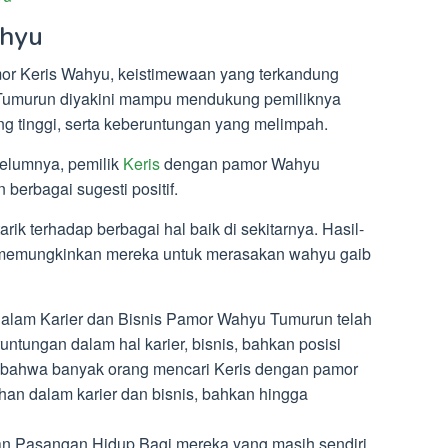
hyu
amor Keris Wahyu, keistimewaan yang terkandung
Tumurun diyakini mampu mendukung pemiliknya
ng tinggi, serta keberuntungan yang melimpah.
belumnya, pemilik
Keris
dengan pamor Wahyu
berbagai sugesti positif.
arik terhadap berbagai hal baik di sekitarnya. Hasil-
kan memungkinkan mereka untuk merasakan wahyu gaib
alam Karier dan Bisnis Pamor Wahyu Tumurun telah
tungan dalam hal karier, bisnis, bahkan posisi
 bahwa banyak orang mencari Keris dengan pamor
an dalam karier dan bisnis, bahkan hingga
Pasangan Hidup Bagi mereka yang masih sendiri,