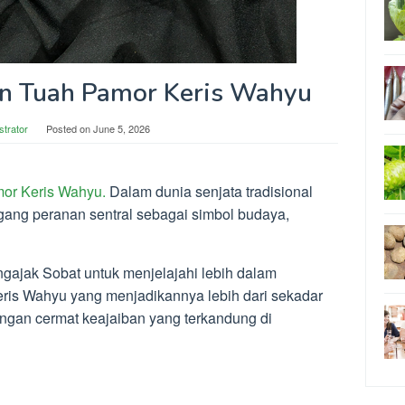
an Tuah Pamor Keris Wahyu
strator
Posted on
June 5, 2026
mor Keris Wahyu.
Dalam dunia senjata tradisional
ng peranan sentral sebagai simbol budaya,
engajak Sobat untuk menjelajahi lebih dalam
eris Wahyu yang menjadikannya lebih dari sekadar
dengan cermat keajaiban yang terkandung di