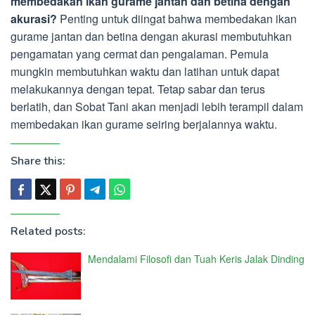
membedakan ikan gurame jantan dan betina dengan
akurasi?
Penting untuk diingat bahwa membedakan ikan
gurame jantan dan betina dengan akurasi membutuhkan
pengamatan yang cermat dan pengalaman. Pemula
mungkin membutuhkan waktu dan latihan untuk dapat
melakukannya dengan tepat. Tetap sabar dan terus
berlatih, dan Sobat Tani akan menjadi lebih terampil dalam
membedakan ikan gurame seiring berjalannya waktu.
Share this:
Related posts:
Mendalami Filosofi dan Tuah Keris Jalak Dinding