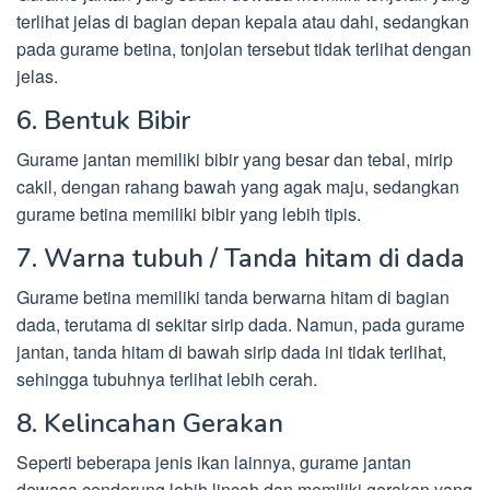
terlihat jelas di bagian depan kepala atau dahi, sedangkan
pada gurame betina, tonjolan tersebut tidak terlihat dengan
jelas.
6. Bentuk Bibir
Gurame jantan memiliki bibir yang besar dan tebal, mirip
cakil, dengan rahang bawah yang agak maju, sedangkan
gurame betina memiliki bibir yang lebih tipis.
7. Warna tubuh / Tanda hitam di dada
Gurame betina memiliki tanda berwarna hitam di bagian
dada, terutama di sekitar sirip dada. Namun, pada gurame
jantan, tanda hitam di bawah sirip dada ini tidak terlihat,
sehingga tubuhnya terlihat lebih cerah.
8. Kelincahan Gerakan
Seperti beberapa jenis ikan lainnya, gurame jantan
dewasa cenderung lebih lincah dan memiliki gerakan yang