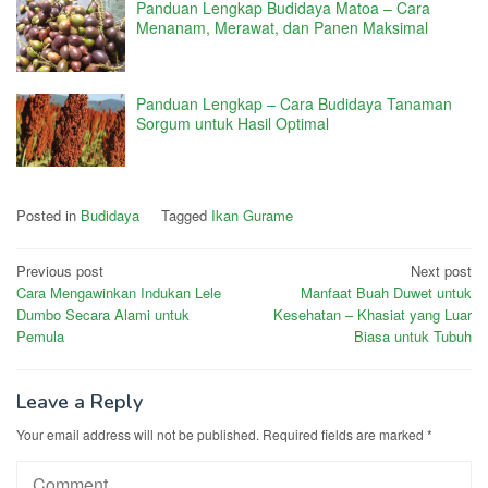
Panduan Lengkap Budidaya Matoa – Cara
Menanam, Merawat, dan Panen Maksimal
Panduan Lengkap – Cara Budidaya Tanaman
Sorgum untuk Hasil Optimal
Posted in
Budidaya
Tagged
Ikan Gurame
Post
Previous post
Next post
Cara Mengawinkan Indukan Lele
Manfaat Buah Duwet untuk
navigation
Dumbo Secara Alami untuk
Kesehatan – Khasiat yang Luar
Pemula
Biasa untuk Tubuh
Leave a Reply
Your email address will not be published.
Required fields are marked
*