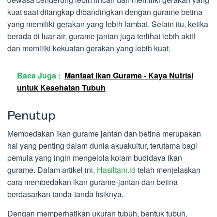
kuat saat ditangkap dibandingkan dengan gurame betina
yang memiliki gerakan yang lebih lambat. Selain itu, ketika
berada di luar air, gurame jantan juga terlihat lebih aktif
dan memiliki kekuatan gerakan yang lebih kuat.
Baca Juga :
Manfaat Ikan Gurame - Kaya Nutrisi
untuk Kesehatan Tubuh
Penutup
Membedakan ikan gurame jantan dan betina merupakan
hal yang penting dalam dunia akuakultur, terutama bagi
pemula yang ingin mengelola kolam budidaya ikan
gurame. Dalam artikel ini,
Hasiltani.id
telah menjelaskan
cara membedakan ikan gurame-jantan dan betina
berdasarkan tanda-tanda fisiknya.
Dengan memperhatikan ukuran tubuh, bentuk tubuh,