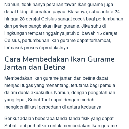
Namun, tidak hanya perairan tawar, ikan gurame juga
dapat hidup di perairan payau. Biasanya, suhu antara 24
hingga 28 derajat Celsius sangat cocok bagi pertumbuhan
dan perkembangbiakan ikan gurame. Jika suhu di
lingkungan tempat tinggalnya jatuh di bawah 15 derajat
Celsius, pertumbuhan ikan gurame dapat terhambat,
termasuk proses reproduksinya.
Cara Membedakan Ikan Gurame
Jantan dan Betina
Membedakan ikan gurame jantan dan betina dapat
menjadi tugas yang menantang, terutama bagi pemula
dalam dunia akuakultur. Namun, dengan pengetahuan
yang tepat, Sobat Tani dapat dengan mudah
mengidentifikasi perbedaan di antara keduanya.
Berikut adalah beberapa tanda-tanda fisik yang dapat
Sobat Tani perhatikan untuk membedakan ikan gurame: