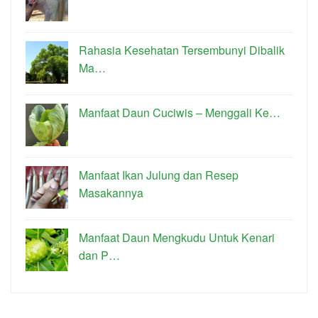
Rahasia Kesehatan Tersembunyi Dibalik
Ma…
Manfaat Daun Cuciwis – Menggali Ke…
Manfaat Ikan Julung dan Resep
Masakannya
Manfaat Daun Mengkudu Untuk Kenari
dan P…