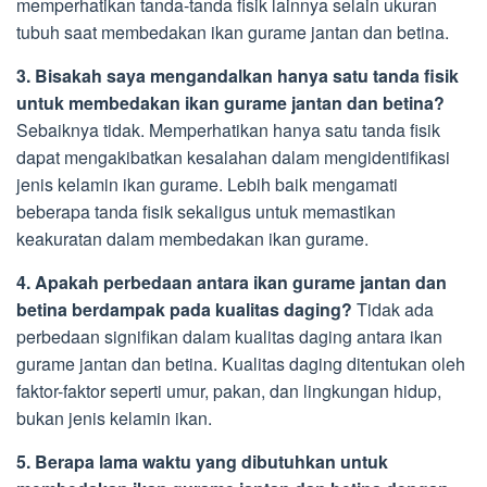
memperhatikan tanda-tanda fisik lainnya selain ukuran
tubuh saat membedakan ikan gurame jantan dan betina.
3. Bisakah saya mengandalkan hanya satu tanda fisik
untuk membedakan ikan gurame jantan dan betina?
Sebaiknya tidak. Memperhatikan hanya satu tanda fisik
dapat mengakibatkan kesalahan dalam mengidentifikasi
jenis kelamin ikan gurame. Lebih baik mengamati
beberapa tanda fisik sekaligus untuk memastikan
keakuratan dalam membedakan ikan gurame.
4. Apakah perbedaan antara ikan gurame jantan dan
betina berdampak pada kualitas daging?
Tidak ada
perbedaan signifikan dalam kualitas daging antara ikan
gurame jantan dan betina. Kualitas daging ditentukan oleh
faktor-faktor seperti umur, pakan, dan lingkungan hidup,
bukan jenis kelamin ikan.
5. Berapa lama waktu yang dibutuhkan untuk