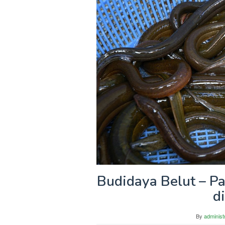
Budidaya Belut – P
di
By
administ