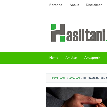
Skip
Beranda
About
Disclaimer
to
content
Home
Amalan
Akuaponik
HOMEPAGE
/
AMALAN
/
KEUTAMAAN DAN 