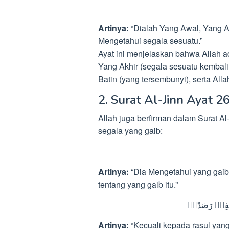
Artinya:
“Dialah Yang Awal, Yang A
Mengetahui segala sesuatu.”
Ayat ini menjelaskan bahwa Allah a
Yang Akhir (segala sesuatu kembal
Batin (yang tersembunyi), serta All
2. Surat Al-Jinn Ayat 2
Allah juga berfirman dalam Surat 
segala yang gaib:
Artinya:
“Dia Mengetahui yang gaib,
tentang yang gaib itu.”
 خَلْفِهٖ رَصَدًاۙ
Artinya:
“Kecuali kepada rasul yan