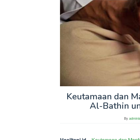
Keutamaan dan Ma
Al-Bathin u
By
adminis
Hasiltani.id –
Keutamaan dan Manfaa