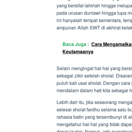
yang bersifat lahiriah hingga melup
pada urusan duniawi hingga lupa m
ini hanyalah tempat sementara, te
ampunan Allah SWT di akhirat kelak
Baca Juga :
Cara Mengamalkan
Keutamaanya
Selain mengingat hal-hal yang bersi
sebagai zikir setelah sholat. Disa
puluh kali usai sholat. Dengan cara
mendalam dalam hati kita sebagai
Lebih dari itu, jika seseorang meng
selesai sholat fardhu selama satu 
rahasia batin yang tersembunyi di a
mengetahui hal-hal yang tidak dapat 
dasar lautan. Namun, ada syaratnya