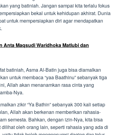
akan yang batiniah. Jangan sampai kita terlalu fokus
empersiapkan bekal untuk kehidupan akhirat. Dunia
mpat untuk mempersiapkan diri agar mendapatkan
.
 Anta Maqsudi Waridhoka Matlubi dan
fat batiniah, Asma Al-Batin juga bisa diamalkan
rankan untuk membaca “yaa Baathinu” sebanyak tiga
 ini, Allah akan menanamkan rasa cinta yang
 hamba-Nya.
amalkan zikir “Ya Bathin” sebanyak 300 kali setiap
bulan, Allah akan berkenan memberikan rahasia-
lam semesta. Bahkan, dengan izin-Nya, kita bisa
dilihat oleh orang lain, seperti rahasia yang ada di
, yaitu tidak boleh mengonsumsi daging dan telur