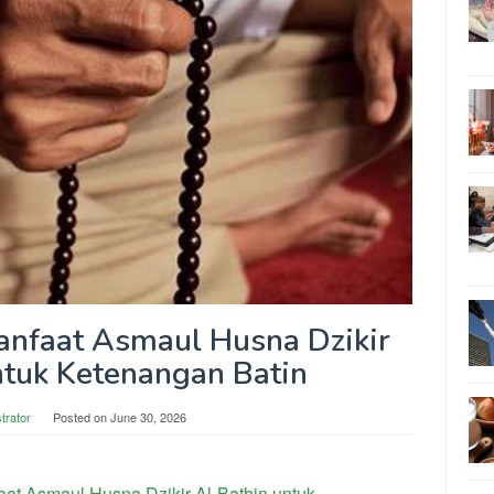
nfaat Asmaul Husna Dzikir
ntuk Ketenangan Batin
trator
Posted on
June 30, 2026
t Asmaul Husna Dzikir Al-Bathin untuk