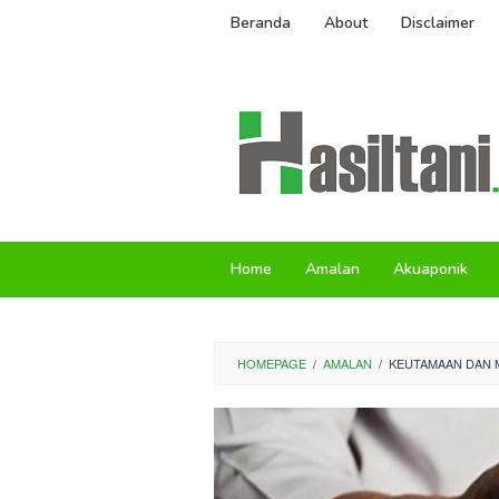
Skip
Beranda
About
Disclaimer
to
content
Home
Amalan
Akuaponik
HOMEPAGE
/
AMALAN
/
KEUTAMAAN DAN M