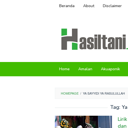
Skip
Beranda
About
Disclaimer
to
content
Home
Amalan
Akuaponik
HOMEPAGE
/
YA SAYYIDI YA RASULULLAH
Tag:
Ya
Liri
dan 