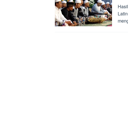
Hasil
Latin
meng