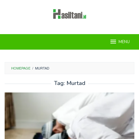
Skip
to
content
MENU
HOMEPAGE
/
MURTAD
Tag:
Murtad