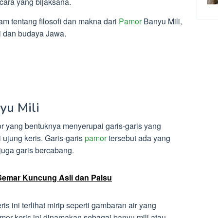
cara yang bijaksana.
am tentang filosofi dan makna dari
Pamor
Banyu Mili,
si dan budaya Jawa.
yu Mili
r yang bentuknya menyerupai garis-garis yang
ujung keris. Garis-garis
pamor
tersebut ada yang
 juga garis bercabang.
Semar Kuncung Asli dan Palsu
ris ini terlihat mirip seperti gambaran air yang
mor keris ini dinamakan sebagai banyu mili atau