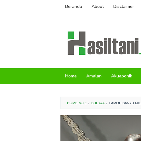
Skip
Beranda
About
Disclaimer
to
content
Home
Amalan
Akuaponik
HOMEPAGE
/
BUDAYA
/
PAMOR BANYU MILI