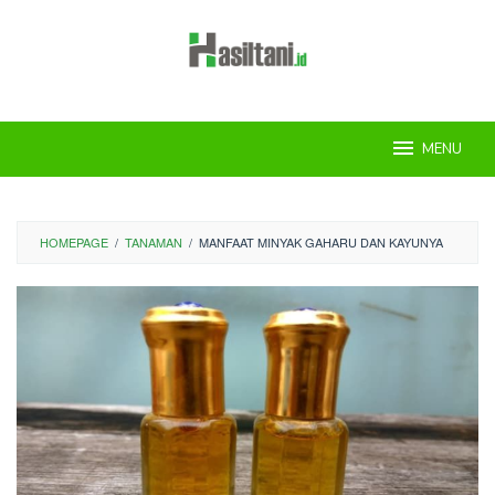
Skip
to
content
MENU
HOMEPAGE
/
TANAMAN
/
MANFAAT MINYAK GAHARU DAN KAYUNYA