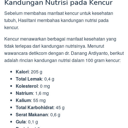
Kandungan Nutrisi pada Kencur
Sebelum membahas manfaat kencur untuk kesehatan
tubuh, Hasiltani membahas kandungan nutrisi pada
kencur.
Kencur menawarkan berbagai manfaat kesehatan yang
tidak terlepas dari kandungan nutrisinya. Menurut
wawancara detikcom dengan dr. Danang Ardiyanto, berikut
adalah rincian kandungan nutrisi dalam 100 gram kencur:
Kalori
: 205 g
Total Lemak
: 0,4 g
Kolesterol
: 0 mg
Natrium
: 1,6 mg
Kalium
: 55 mg
Total Karbohidrat
: 45 g
Serat Makanan
: 0,6 g
Gula
: 0,1 g