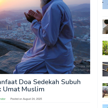
anfaat Doa Sedekah Subuh
k Umat Muslim
rator
Posted on
August 24, 2025