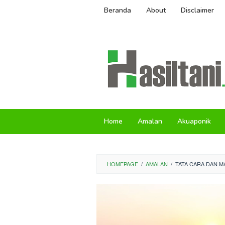
Skip
Beranda
About
Disclaimer
to
content
Home
Amalan
Akuaponik
HOMEPAGE
/
AMALAN
/
TATA CARA DAN 