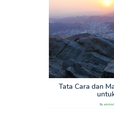
Tata Cara dan M
untu
By
administ