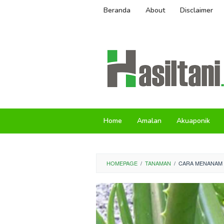
Skip
Beranda
About
Disclaimer
to
content
Home
Amalan
Akuaponik
HOMEPAGE
/
TANAMAN
/
CARA MENANAM D