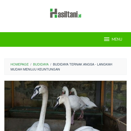
Skip
to
content
MENU
HOMEPAGE
/
BUDIDAYA
/
BUDIDAYA TERNAK ANGSA - LANGKAH
MUDAH MENUJU KEUNTUNGAN