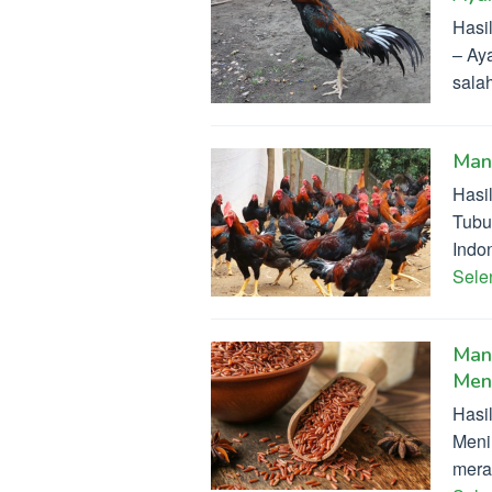
Hasi
– Ay
sala
Man
Hasi
Tubu
Indo
Sel
Man
Meni
Hasi
Meni
mera