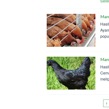
Sel
Manf
Hasil
Ayam
popu
Man
Hasi
Cema
meli
1