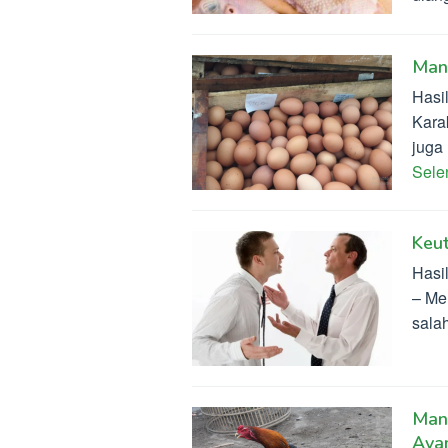
Manf
Hasil
Karak
juga
Sel
Keu
Hasi
– Me
sala
Man
Aya