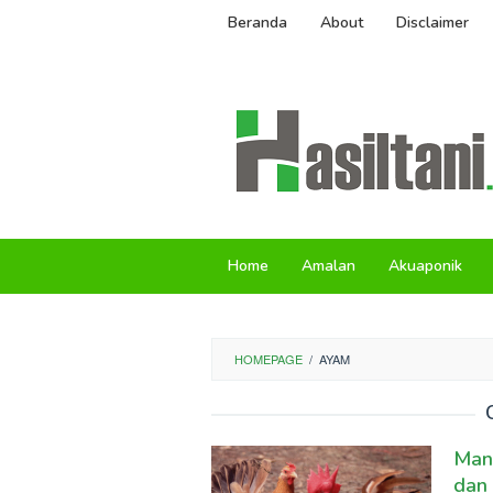
Skip
Beranda
About
Disclaimer
to
content
Home
Amalan
Akuaponik
HOMEPAGE
/
AYAM
Man
dan 