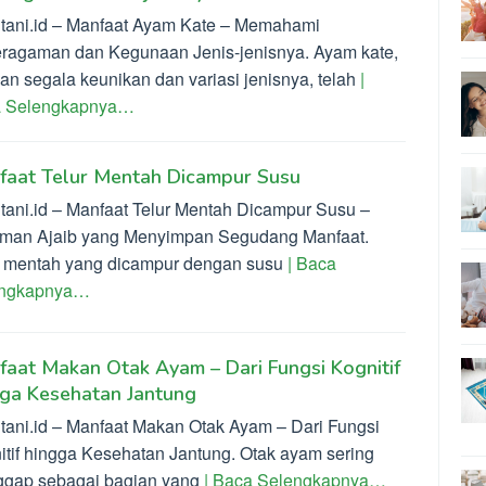
ltani.id – Manfaat Ayam Kate – Memahami
ragaman dan Kegunaan Jenis-jenisnya. Ayam kate,
an segala keunikan dan variasi jenisnya, telah
|
 Selengkapnya…
faat Telur Mentah Dicampur Susu
ltani.id – Manfaat Telur Mentah Dicampur Susu –
man Ajaib yang Menyimpan Segudang Manfaat.
r mentah yang dicampur dengan susu
| Baca
engkapnya…
aat Makan Otak Ayam – Dari Fungsi Kognitif
gga Kesehatan Jantung
ltani.id – Manfaat Makan Otak Ayam – Dari Fungsi
itif hingga Kesehatan Jantung. Otak ayam sering
ggap sebagai bagian yang
| Baca Selengkapnya…