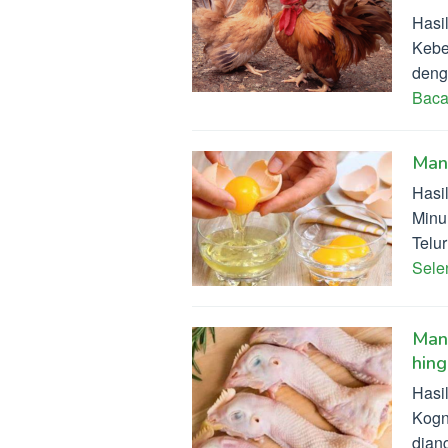
Hasi
Kebe
deng
Baca
Man
Hasi
Minu
Telu
Sel
Manf
hin
Hasi
Kogn
dian