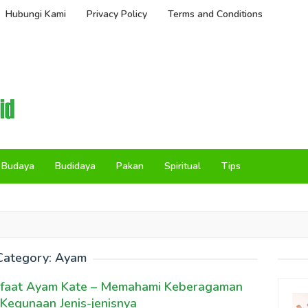
Hubungi Kami
Privacy Policy
Terms and Conditions
Budaya
Budidaya
Pakan
Spiritual
Tips
Category:
Ayam
faat Ayam Kate – Memahami Keberagaman
Kegunaan Jenis-jenisnya