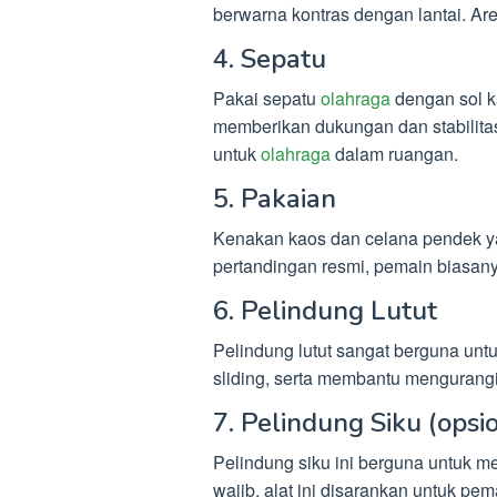
berwarna kontras dengan lantai. Are
4. Sepatu
Pakai sepatu
olahraga
dengan sol ka
memberikan dukungan dan stabilitas
untuk
olahraga
dalam ruangan.
5. Pakaian
Kenakan kaos dan celana pendek y
pertandingan resmi, pemain biasa
6. Pelindung Lutut
Pelindung lutut sangat berguna untu
sliding, serta membantu mengurangi 
7. Pelindung Siku (opsi
Pelindung siku ini berguna untuk me
wajib, alat ini disarankan untuk pe