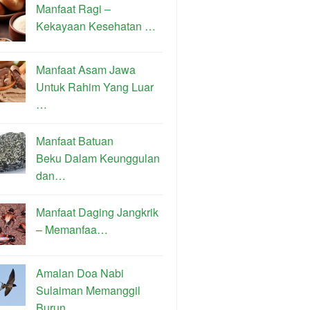
Manfaat Ragi –
Kekayaan Kesehatan …
Manfaat Asam Jawa
Untuk Rahim Yang Luar
…
Manfaat Batuan
Beku Dalam Keunggulan
dan…
Manfaat Daging Jangkrik
– Memanfaa…
Amalan Doa Nabi
Sulaiman Memanggil
Burun…