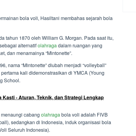
mainan bola voli, Hasiltani membahas sejarah bola
da tahun 1870 oleh William G. Morgan. Pada saat itu,
 sebagai alternatif
olahraga
dalam ruangan yang
ket, dan menamainya “Mintonette”.
, nama “Mintonette” diubah menjadi “volleyball”
ini pertama kali didemonstrasikan di YMCA (Young
ng School.
 Kasti - Aturan, Teknik, dan Strategi Lengkap
ng menaungi cabang
olahraga
bola voli adalah FIVB
ball), sedangkan di Indonesia, induk organisasi bola
oli Seluruh Indonesia).