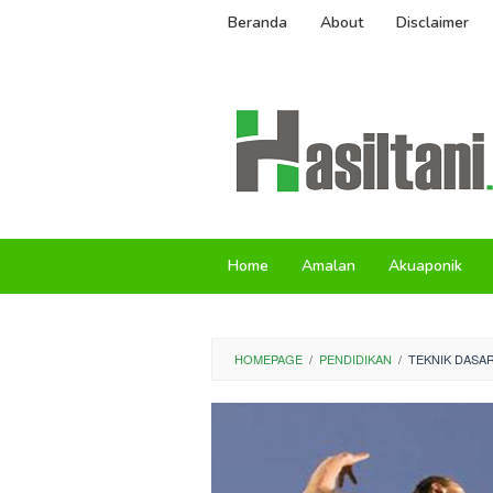
Skip
Beranda
About
Disclaimer
to
content
Home
Amalan
Akuaponik
HOMEPAGE
/
PENDIDIKAN
/
TEKNIK DASA