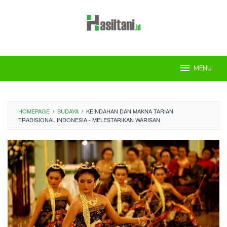
Skip
to
content
MENU
HOMEPAGE
/
BUDAYA
/
KEINDAHAN DAN MAKNA TARIAN
TRADISIONAL INDONESIA - MELESTARIKAN WARISAN