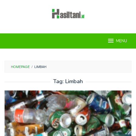
Skip
to
content
MENU
HOMEPAGE
/
LIMBAH
Tag:
Limbah