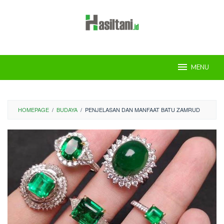
Skip
to
content
MENU
HOMEPAGE
/
BUDAYA
/
PENJELASAN DAN MANFAAT BATU ZAMRUD