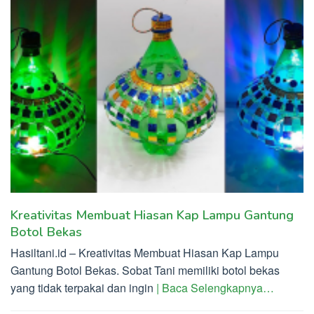
Kreativitas Membuat Hiasan Kap Lampu Gantung
Botol Bekas
Hasiltani.id – Kreativitas Membuat Hiasan Kap Lampu
Gantung Botol Bekas. Sobat Tani memiliki botol bekas
yang tidak terpakai dan ingin
| Baca Selengkapnya…