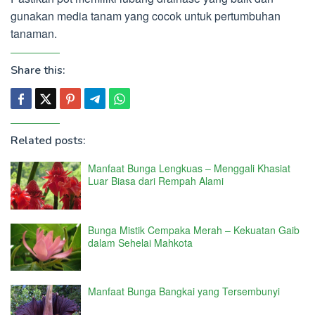
gunakan media tanam yang cocok untuk pertumbuhan
tanaman.
Share this:
Related posts:
Manfaat Bunga Lengkuas – Menggali Khasiat
Luar Biasa dari Rempah Alami
Bunga Mistik Cempaka Merah – Kekuatan Gaib
dalam Sehelai Mahkota
Manfaat Bunga Bangkai yang Tersembunyi