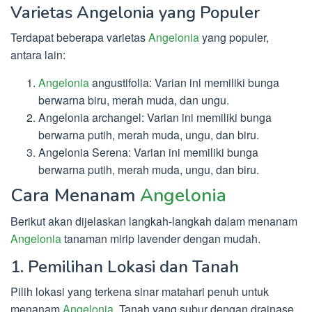
Varietas Angelonia yang Populer
Terdapat beberapa varietas
Angelonia
yang populer,
antara lain:
Angelonia
angustifolia: Varian ini memiliki bunga
berwarna biru, merah muda, dan ungu.
Angelonia archangel: Varian ini memiliki bunga
berwarna putih, merah muda, ungu, dan biru.
Angelonia Serena: Varian ini memiliki bunga
berwarna putih, merah muda, ungu, dan biru.
Cara Menanam
Angelonia
Berikut akan dijelaskan langkah-langkah dalam menanam
Angelonia
tanaman mirip lavender dengan mudah.
1. Pemilihan Lokasi dan Tanah
Pilih lokasi yang terkena sinar matahari penuh untuk
menanam
Angelonia
. Tanah yang subur dengan drainase