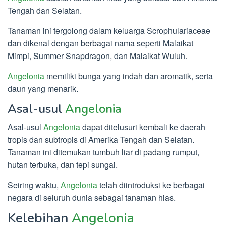
Tengah dan Selatan.
Tanaman ini tergolong dalam keluarga Scrophulariaceae
dan dikenal dengan berbagai nama seperti Malaikat
Mimpi, Summer Snapdragon, dan Malaikat Wuluh.
Angelonia
memiliki bunga yang indah dan aromatik, serta
daun yang menarik.
Asal-usul
Angelonia
Asal-usul
Angelonia
dapat ditelusuri kembali ke daerah
tropis dan subtropis di Amerika Tengah dan Selatan.
Tanaman ini ditemukan tumbuh liar di padang rumput,
hutan terbuka, dan tepi sungai.
Seiring waktu,
Angelonia
telah diintroduksi ke berbagai
negara di seluruh dunia sebagai tanaman hias.
Kelebihan
Angelonia