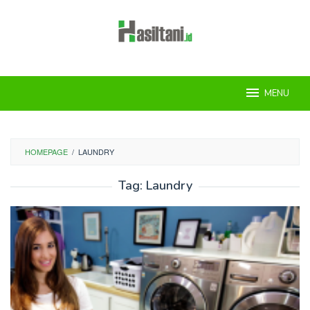
Skip
to
content
MENU
HOMEPAGE
/
LAUNDRY
Tag:
Laundry