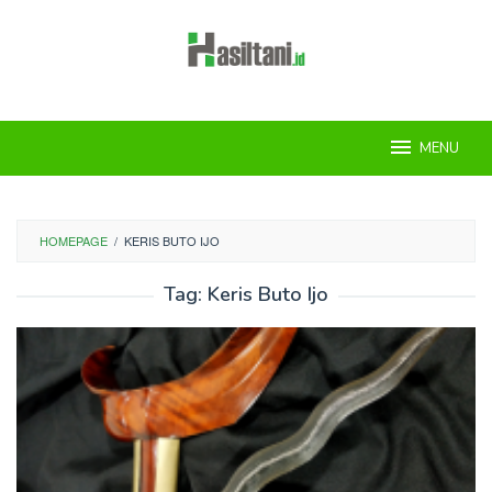
Skip
to
content
MENU
HOMEPAGE
/
KERIS BUTO IJO
Tag:
Keris Buto Ijo