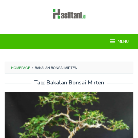
Skip
to
content
MENU
HOMEPAGE
/
BAKALAN BONSAI MIRTEN
Tag:
Bakalan Bonsai Mirten