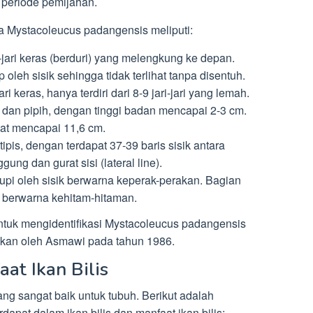
er periode pemijahan.
a Mystacoleucus padangensis meliputi:
ri-jari keras (berduri) yang melengkung ke depan.
 oleh sisik sehingga tidak terlihat tanpa disentuh.
ari keras, hanya terdiri dari 8-9 jari-jari yang lemah.
g dan pipih, dengan tinggi badan mencapai 2-3 cm.
t mencapai 11,6 cm.
 tipis, dengan terdapat 37-39 baris sisik antara
ung dan gurat sisi (lateral line).
tupi oleh sisik berwarna keperak-perakan. Bagian
p berwarna kehitam-hitaman.
 untuk mengidentifikasi Mystacoleucus padangensis
rikan oleh Asmawi pada tahun 1986.
at Ikan Bilis
yang sangat baik untuk tubuh. Berikut adalah
dapat dalam ikan bilis dan manfaat ikan bilis: