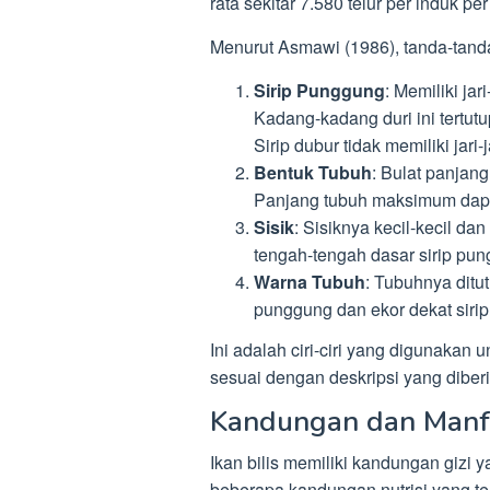
rata sekitar 7.580 telur per induk p
Menurut Asmawi (1986), tanda-tand
Sirip Punggung
: Memiliki ja
Kadang-kadang duri ini tertutup
Sirip dubur tidak memiliki jari-j
Bentuk Tubuh
: Bulat panjan
Panjang tubuh maksimum dapa
Sisik
: Sisiknya kecil-kecil dan
tengah-tengah dasar sirip pungg
Warna Tubuh
: Tubuhnya ditu
punggung dan ekor dekat siri
Ini adalah ciri-ciri yang digunakan
sesuai dengan deskripsi yang dibe
Kandungan dan Manfa
Ikan bilis memiliki kandungan gizi 
beberapa kandungan nutrisi yang ter