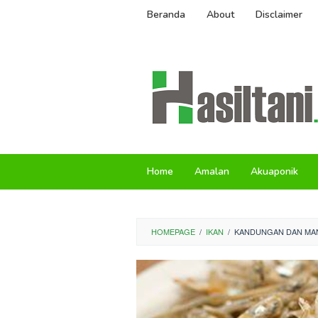
Skip
Beranda
About
Disclaimer
to
content
Home
Amalan
Akuaponik
HOMEPAGE
/
IKAN
/
KANDUNGAN DAN MANF