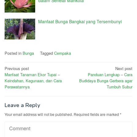
dalam Sehelai Mahkota
Manfaat Bunga Bangkai yang Tersembunyi
Posted in
Bunga
Tagged
Cempaka
Post
Previous post
Next post
Manfaat Tanaman Ekor Tupai –
Panduan Lengkap – Cara
navigation
Keindahan, Kegunaan, dan Cara
Budidaya Bunga Gerbera agar
Perawatannya
Tumbuh Subur
Leave a Reply
Your email address will not be published.
Required fields are marked
*